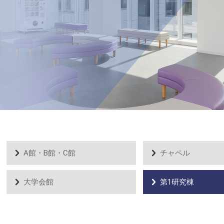
A館・B館・C館
チャペル
大学会館
第1研究棟