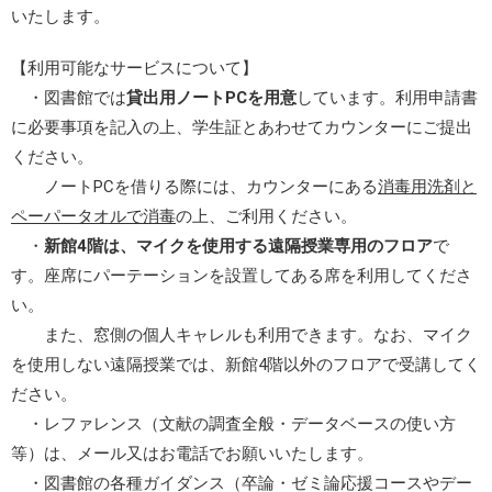
いたします。
【利用可能なサービスについて】
・図書館では
貸出用ノートPCを用意
しています。利用申請書
に必要事項を記入の上、学生証とあわせてカウンターにご提出
ください。
ノートPCを借りる際には、カウンターにある
消毒用洗剤と
ペーパータオルで消毒
の上、ご利用ください。
・
新館4階は、マイクを使用する遠隔授業専用のフロア
で
す。座席にパーテーションを設置してある席を利用してくださ
い。
また、窓側の個人キャレルも利用できます。なお、マイク
を使用しない遠隔授業では、新館4階以外のフロアで受講してく
ださい。
・レファレンス（文献の調査全般・データベースの使い方
等）は、メール又はお電話でお願いいたします。
・図書館の各種ガイダンス（卒論・ゼミ論応援コースやデー