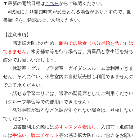
▼最新の開館日程は
こちら
からご確認ください。
※状況により開館時間が変更となる場合がありますので、図
書館HPをご確認の上ご来館ください。
【注意事項】
・感染拡大防止のため、
館内での飲食（水分補給を含む）は
できません。
水分補給等を行う場合は、貴重品と学生証を持ち
館外でお願いいたします。
・休憩室・グループ学習室・ガイダンスルームは利用できま
せん。それに伴い、休憩室内の自動販売機も利用できませんの
でご了承ください。
・話せる学習エリアは、通常の閲覧席としてご利用ください
（グループ学習等での使用はできません）。
・発熱や咳が出るなど体調がすぐれない場合は、登校しない
でください。
・図書館利用の際には
必ずマスクを着用し
、入館前・退館後
には
手洗い、咳エチケット
等の感染拡大防止にご協力をお願い