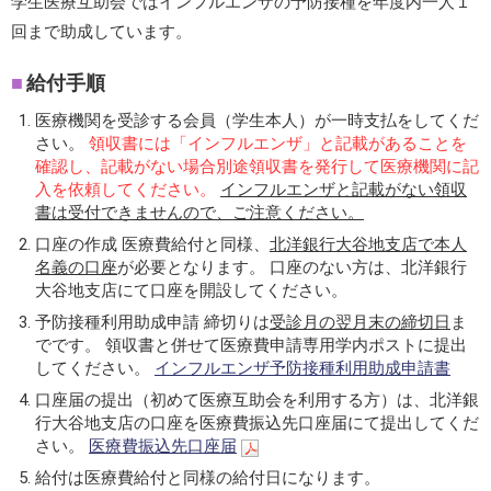
学生医療互助会ではインフルエンザの予防接種を年度内一人１
回まで助成しています。
給付手順
医療機関を受診する会員（学生本人）が一時支払をしてくだ
さい。
領収書には「インフルエンザ」と記載があることを
確認し、記載がない場合別途領収書を発行して医療機関に記
入を依頼してください。
インフルエンザと記載がない領収
書は受付できませんので、ご注意ください。
口座の作成 医療費給付と同様、
北洋銀行大谷地支店で本人
名義の口座
が必要となります。 口座のない方は、北洋銀行
大谷地支店にて口座を開設してください。
予防接種利用助成申請 締切りは
受診月の翌月末の締切日
ま
でです。 領収書と併せて医療費申請専用学内ポストに提出
してください。
インフルエンザ予防接種利用助成申請書
口座届の提出（初めて医療互助会を利用する方）は、北洋銀
行大谷地支店の口座を医療費振込先口座届にて提出してくだ
さい。
医療費振込先口座届
給付は医療費給付と同様の給付日になります。