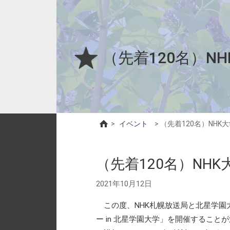
（先着120名）N
>
イベント
>
（先着120名）NH
（先着120名）NH
2021年10月12日
この度、NHK札幌放送局と北星学園大
ー in 北星学園大学」を開催すること