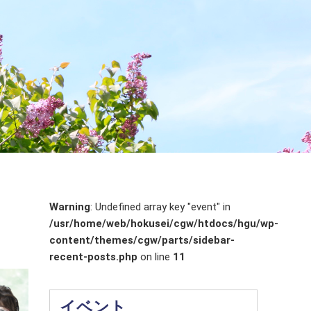
Warning
: Undefined array key "event" in
/usr/home/web/hokusei/cgw/htdocs/hgu/wp-
content/themes/cgw/parts/sidebar-
recent-posts.php
on line
11
イベント