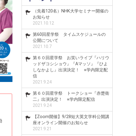
（先着120名）NHK大学セミナー開催の
お知らせ
2021.10.12
第60回星学祭 タイムスケジュールの
公開について
2021.10.7
第６０回星学祭 お笑いライブ『ハリウ
ッドザコシショウ』『Aマッソ』『ひよ
しなかよし』出演決定！ ※学内限定配
信
2021.9.24
第６０回星学祭 トークショー『赤楚衛
二』出演決定！ ※学内限定配信
2021.9.24
【Zoom開催】9/28短大英文学科公開講
勤
座オンライン開催のお知らせ
2021.9.21