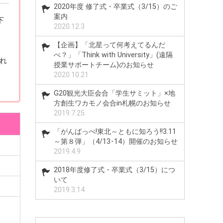
2020年度 修了式・卒業式（3/15）のご
案内
下
2020.12.3
【企画】「北星って何考えてるんだ
べ？」「Think with University」(遠隔
れ
授業サポートチーム)のお知らせ
2020.10.21
G20観光大臣会合「学生サミット」×地
方創生ワカモノ会合in札幌のお知らせ
2019.7.25
「がんばっぺ!東北～ともに知ろう!!3.11
～第８弾」（4/13･14）開催のお知らせ
2019.4.9
2018年度修了式・卒業式（3/15）につ
いて
2019.3.14