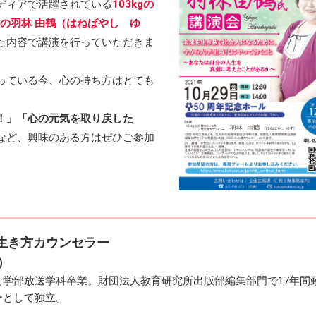
ディアで活躍されている
103kgの
の羽林 由鶴（はねばやし ゆ
た内容で講演を行っていただきま
っている今、心の持ち方はとても
！」「心の元気を取り戻した
など、興味のある方はぜひご参加
／生き方カウンセラー
）
芸術学部放送学科卒業。財団法人教育研究所出版部編集部門で17年間
ーとして独立。