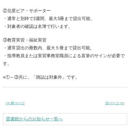
②北星ピア・サポーター
・通常と別枠で2週間、最大5冊まで貸出可能。
・対象者の確認は名簿で行います。
③教育実習・福祉実習
・通常貸出の冊数内、最大５冊まで貸出可能。
・指導教員または実習事務室職員による直筆のサインが必要で
す。
※①～③共に、「雑誌は対象外」です。
<<
前ページ
次ページ
>>
図書館からのお知らせ一覧へ