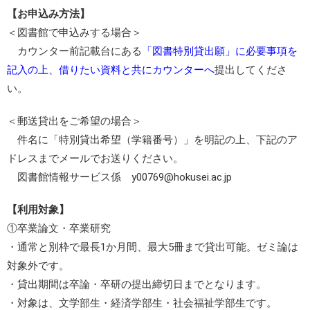
【お申込み方法】
＜図書館で申込みする場合＞
カウンター前記載台にある
「図書特別貸出願」に必要事項を
記入の上、借りたい資料と共にカウンターへ
提出してくださ
い。
＜郵送貸出をご希望の場合＞
件名に「特別貸出希望（学籍番号）」を明記の上、下記のア
ドレスまでメールでお送りください。
図書館情報サービス係 y00769@hokusei.ac.jp
【利用対象】
①卒業論文・卒業研究
・通常と別枠で最長1か月間、最大5冊まで貸出可能。ゼミ論は
対象外です。
・貸出期間は卒論・卒研の提出締切日までとなります。
・対象は、文学部生・経済学部生・社会福祉学部生です。