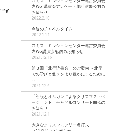
スミス・ミッションセンター運営委員会
内WG 講演会アンケート集計結果公開の
前予約
お知らせ
2022.2.18
今週のチャペルタイム
2022.1.11
スミス・ミッションセンター運営委員会
内WG講演会配信のお知らせ
2021.12.16
第３回「北星読書会」のご案内 ～北星
での学びと働きをより豊かにするために
～
2021.12.6
「朗読とオルガンによるクリスマス・ペ
ージェント」チャペルコンサート開催の
お知らせ
2021.12.1
大きなクリスマスツリー点灯式
（11/29）のお知らせ