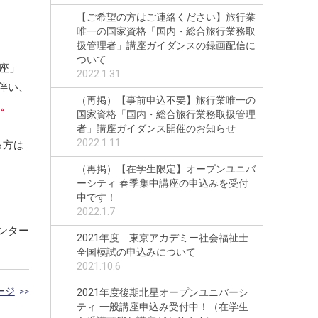
【ご希望の方はご連絡ください】旅行業
唯一の国家資格「国内・総合旅行業務取
扱管理者」講座ガイダンスの録画配信に
ついて
座」
2022.1.31
伴い、
（再掲）【事前申込不要】旅行業唯一の
い。
国家資格「国内・総合旅行業務取扱管理
者」講座ガイダンス開催のお知らせ
2022.1.11
る方は
（再掲）【在学生限定】オープンユニバ
ーシティ 春季集中講座の申込みを受付
中です！
2022.1.7
ンター
2021年度 東京アカデミー社会福祉士
全国模試の申込みについて
2021.10.6
ージ
>>
2021年度後期北星オープンユニバーシ
ティ 一般講座申込み受付中！（在学生