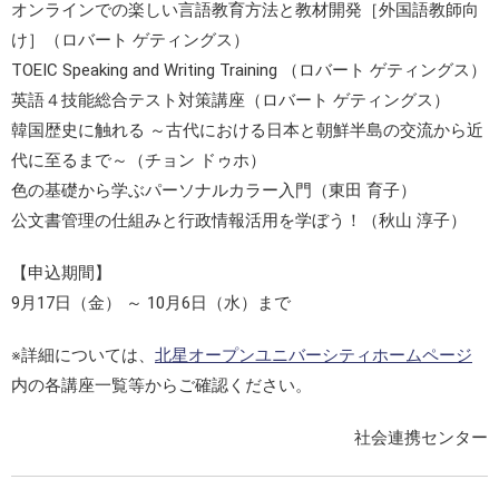
オンラインでの楽しい言語教育方法と教材開発［外国語教師向
け］（ロバート ゲティングス）
TOEIC Speaking and Writing Training （ロバート ゲティングス）
英語４技能総合テスト対策講座（ロバート ゲティングス）
韓国歴史に触れる ～古代における日本と朝鮮半島の交流から近
代に至るまで～（チョン ドゥホ）
色の基礎から学ぶパーソナルカラー入門（東田 育子）
公文書管理の仕組みと行政情報活用を学ぼう！（秋山 淳子）
【申込期間】
9月17日（金） ～ 10月6日（水）まで
※詳細については、
北星オープンユニバーシティホームページ
内の各講座一覧等からご確認ください。
社会連携センター