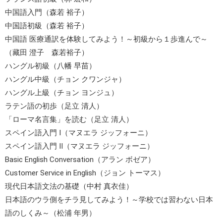
中国語入門（森若 裕子）
中国語初級（森若 裕子）
中国語 医療通訳を体験してみよう！～初級から１歩進んで～
（藏田 澄子 森若裕子）
ハングル初級（八幡 早苗）
ハングル中級（チョン クワンジャ）
ハングル上級（チョン ヨンジュ）
ラテン語の初歩（足立 清人）
「ローマ名言集」を読む（足立 清人）
スペイン語入門 Ⅰ（マヌエラ ジッフォーニ）
スペイン語入門 Ⅱ（マヌエラ ジッフォーニ）
Basic English Conversation（アラン ボゼア）
Customer Service in English（ジョン トーマス）
現代日本語文法の基礎（中村 真衣佳）
日本語のウラ側をチラ見してみよう！～学校では習わない日本
語のしくみ～（松浦 年男）