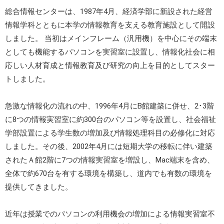
総合情報センターは、1987年4月、経済学部に新設された経営
情報学科とともに本学の情報教育を支える教育施設として開設
しました。 当初はメインフレーム（汎用機）を中心にその端末
としても機能するパソコンを実習室に設置し、情報化社会に相
応しい人材育成と情報教育及び研究の向上を目的としてスター
トしました。
急激な情報化の流れの中、1996年4月にB館建築に併せ、2･3階
に8つの情報実習室に約300台のパソコン等を設置し、社会福祉
学部設置による学生数の増加及び情報処理科目の必修化に対応
しました。その後、2002年4月には短期大学の移転に伴い建築
されたＡ館2階に7つの情報実習室を増設し、Mac端末を含め、
全体で約670台を有する環境を構築し、道内でも有数の環境を
提供してきました。
近年は授業でのパソコンの利用機会の増加による情報実習室不