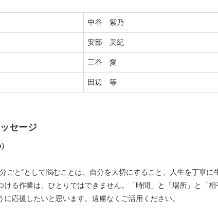
中谷 紫乃
安部 美紀
三谷 愛
田辺 等
ッセージ
の）
自分ごと”として悩むことは、自分を大切にすること、人生を丁寧に
つける作業は、ひとりではできません。「時間」と「場所」と「相
うに応援したいと思います。遠慮なくご活用ください。