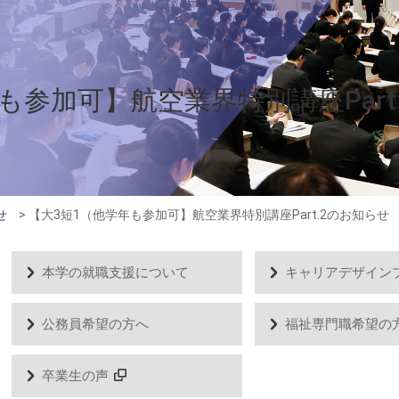
も参加可】航空業界特別講座Part
せ
>
【大3短1（他学年も参加可】航空業界特別講座Part.2のお知らせ
本学の就職支援について
キャリアデザイン
公務員希望の方へ
福祉専門職希望の
卒業生の声