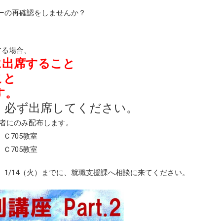
ーの再確認をしませんか？
する場合、
に出席すること
こと
す。
、必ず出席してください。
席者にのみ配布します。
 Ｃ705教室
 Ｃ705教室
1/14（火）までに、就職支援課へ相談に来てください。