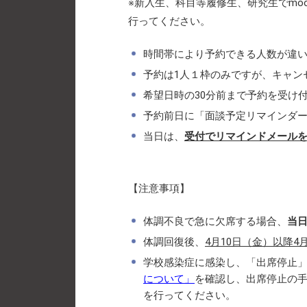
※新入生、科目等履修生、研究生でmoo
行ってください。
時間帯により予約できる人数が違
予約は1人１枠のみですが、キャン
希望日時の30分前まで予約を受け
予約前日に「面談予定リマインダ
当日は、
受付でリマインドメール
【注意事項】
体調不良で急に欠席する場合、
当
体調回復後、
4月10日（金）以降4
学校感染症に感染し、「出席停止
について」
を確認し、出席停止の
を行ってください。