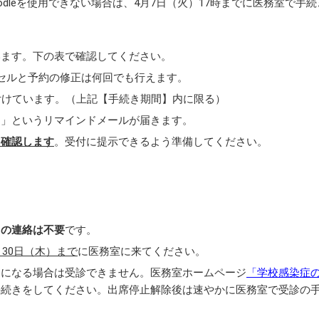
dleを使用できない場合は、4月7日（火）17時までに医務室で手続
います。下の表で確認してください。
セルと予約の修正は何回でも行えます。
付けています。（上記【手続き期間】内に限る）
ー」というリマインドメールが届きます。
を確認します
。受付に提示できるよう準備してください。
日の連絡は不要
です。
月30日（木）まで
に医務室に来てください。
」になる場合は受診できません。医務室ホームページ
「学校感染症
手続きをしてください。出席停止解除後は速やかに医務室で受診の