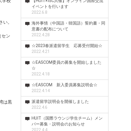
大学校
【HUIT×ISC共催】オンライン国際交流
イベントを行います
2022.6.8
さい。
海外事情（中国語・韓国語）誓約書・同
意書の配布について
2022.4.28
（セン
☆2023春派遣留学生 応募受付開始☆
2022.4.21
☆EASCOM委員の募集を開始しました
☆
2022.4.18
☆EASCOM 新入委員募集説明会☆
2022.4.14
派遣留学説明会を開催しました
湾は黒
2022.4.6
HUIT（国際ラウンジ学生チーム）メン
バー募集・説明会のお知らせ
2022.4.4