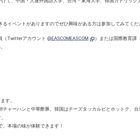
）にかけて、中国・大連外国語大学、台湾・東海大学、韓国カトリック
きるイベントがありますのでぜひ興味がある方は参加してみてくだ
（Twitterアカウント
@EASCOMEASCOM
）または国際教育課
い。
します。
卵チャーハンと中華酢豚、韓国はチーズタッカルビとホットク、台
す。
で、本場の味が体験できます！