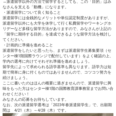
→派遣留学以外の方法で留学するとしても、この「目的」はみ
なさんを支える「動機」になります。
・派遣留学について良く知ること
派遣留学には金銭的なメリットや単位認定制度がありますが、
派遣留学以外にも大学を休学して行く私費留学やワーキングホ
リデーなど多様な留学方法がありますので、みなさんが上記の
「留学に期待する目的」を達成できるような留学方法を検討し
てください。
・計画的に準備を進めること
派遣留学をしたいと思ったら、まずは派遣留学生募集要項（セ
ンター棟1階国際ラウンジで配付しています）をよく確認の上、
学内の選考に向けてそれぞれ準備を進めましょう。
留学先によって求められる語学基準も異なります。語学力は短
期で簡単に身に付くものではありませんので、コツコツ努力を
続けましょう。
ここに書いたのはほんの概要に過ぎませんので、派遣留学に興
味をもった方はセンター棟1階の国際教育課事務室までお問い合
わせください！
みなさんの応募をお待ちしています。
なお、次の派遣留学選考は「2023年春派遣留学生」で、出願期
間は 4/21（木）～4/28（木）です。