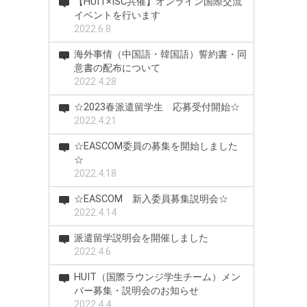
【HUIT×ISC共催】オンライン国際交流
イベントを行います
2022.6.8
海外事情（中国語・韓国語）誓約書・同
意書の配布について
2022.4.28
☆2023春派遣留学生 応募受付開始☆
2022.4.21
☆EASCOM委員の募集を開始しました
☆
2022.4.18
☆EASCOM 新入委員募集説明会☆
2022.4.14
派遣留学説明会を開催しました
2022.4.6
HUIT（国際ラウンジ学生チーム）メン
バー募集・説明会のお知らせ
2022.4.4