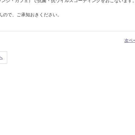
ラウンジ・カフェ）で抗菌・抗ウイルスコーティングをおこないます
せんので、ご承知おきください。
次ペ
へ