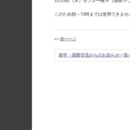
3月25日（木）センター棟1F（国際
このため朝～13時までは使用できま
<<
前ページ
留学・国際交流からのお知らせ一覧