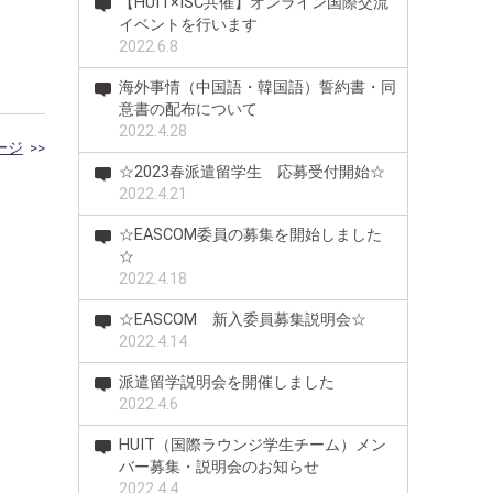
。
【HUIT×ISC共催】オンライン国際交流
イベントを行います
2022.6.8
海外事情（中国語・韓国語）誓約書・同
意書の配布について
2022.4.28
ージ
>>
☆2023春派遣留学生 応募受付開始☆
2022.4.21
☆EASCOM委員の募集を開始しました
☆
2022.4.18
☆EASCOM 新入委員募集説明会☆
2022.4.14
派遣留学説明会を開催しました
2022.4.6
HUIT（国際ラウンジ学生チーム）メン
バー募集・説明会のお知らせ
2022.4.4