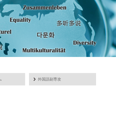
ム
外国語副専攻