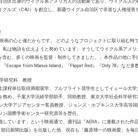
自治区出身のウイグル系アメリカ人の活動家であり、ウイグル人の
イグルズ（C4U）を創立し、新疆ウイグル自治区で非道な人権侵害
督
は映画の心と魂だからです。 どのようなプロジェクトに取り組む時
。私は物語を伝えようと努めています。そうしてウイグル系アメリ
 Sister』を含む、多くの映画を監督・制作してきました。」本作品の他に
』『Escape from Manus Island』『Flippin’ Red』『Only 78』など
治学研究科 教授
士課程単位取得満期退学。フルブライト奨学生としてイェール大学
を務め、千葉大学法経学部助手、同助教授、東京大学社会科学研究
ピン大学アジアセンター客員教授、ジョンズ・ホプキンス大学高等国
ソン国際学術センター研究員等を歴任。
強しています」という映画通で、週刊誌『AERA』に連載された作
」（朝日新聞出版）を出版した他、現在も「藤原帰一の映画愛」を毎