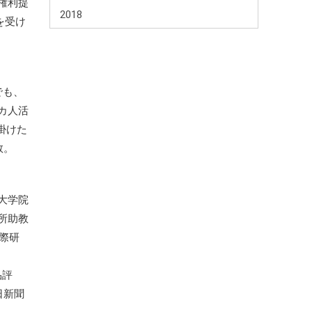
権利提
2018
を受け
でも、
カ人活
手掛けた
多数。
大学院
所助教
際研
品評
日新聞