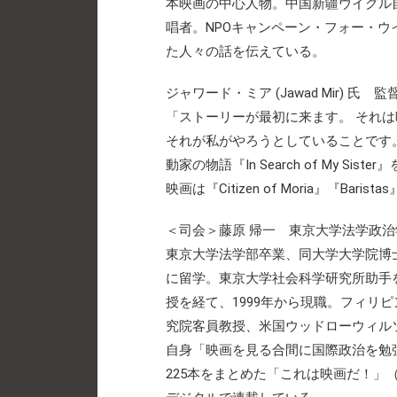
本映画の中心人物。中国新疆ウイグル
唱者。NPOキャンペーン・フォー・ウ
た人々の話を伝えている。
ジャワード・ミア (Jawad Mir) 氏 監
「ストーリーが最初に来ます。 それ
それが私がやろうとしていることです
動家の物語『In Search of My
映画は『Citizen of Moria』『Baristas
＜司会＞藤原 帰一 東京大学法学政
東京大学法学部卒業、同大学大学院博
に留学。東京大学社会科学研究所助手
授を経て、1999年から現職。フィリ
究院客員教授、米国ウッドローウィル
自身「映画を見る合間に国際政治を勉
225本をまとめた「これは映画だ！