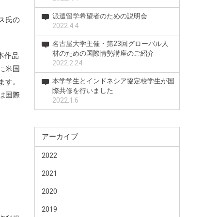
派遣留学希望者のための説明会
ス氏の
2022.4.4
名古屋大学主催・第23回グローバル人
材のための国際情勢講座のご紹介
、本作品
2022.2.24
に米国
本学学生とインドネシア協定校学生が国
ます。
際共修を行いました
は国際
2022.1.6
アーカイブ
2022
2021
2020
2019