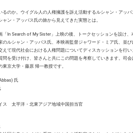
いるのか。ウイグル人の人権擁護を訴え活動するルシャン・アッバ
シャン・アッバス氏の旅から見えてきた実態とは。
 Search of My Sister」上映の後、トークセッションを設け
家のルシャン・アッバス氏、本映画監督ジャワード・ミア氏、並び
交えて現代社会における人権問題についてディスカッションを行い
質問を受け付け、皆さんと共にこの問題を考察していきます。司会
の東京大学・藤原 帰一教授です。
bas) 氏
氏
イス 太平洋・北東アジア地域中国担当官
氏