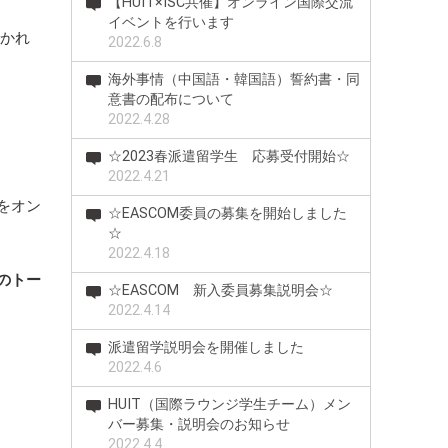
【HUIT×ISC共催】オンライン国際交流
イベントを行います
開かれ
2022.6.8
海外事情（中国語・韓国語）誓約書・同
意書の配布について
2022.4.28
☆2023春派遣留学生 応募受付開始☆
2022.4.21
をオン
☆EASCOM委員の募集を開始しました
☆
2022.4.18
のトー
☆EASCOM 新入委員募集説明会☆
2022.4.14
派遣留学説明会を開催しました
2022.4.6
HUIT（国際ラウンジ学生チーム）メン
バー募集・説明会のお知らせ
2022.4.4