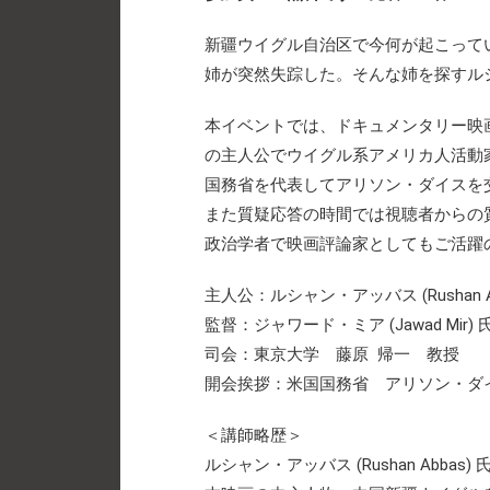
新疆ウイグル自治区で今何が起こって
姉が突然失踪した。そんな姉を探すル
本イベントでは、ドキュメンタリー映画「In
の主人公でウイグル系アメリカ人活動
国務省を代表してアリソン・ダイスを
また質疑応答の時間では視聴者からの
政治学者で映画評論家としてもご活躍
主人公：ルシャン・アッバス (Rushan Ab
監督：ジャワード・ミア (Jawad Mir) 
司会：東京大学 藤原 帰一 教授
開会挨拶：米国国務省 アリソン・ダ
＜講師略歴＞
ルシャン・アッバス (Rushan Abbas) 