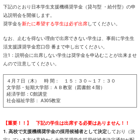
下記のとおり日本学生支援機構奨学金（貸与型 ・給付型）の申
込説明会を開催します。
奨学金を
新たに希望する学生は必ず出席
してください。
なお、止むを得ない理由で出席できない学生は、事前に学生生
活支援課奨学金窓口⑪ 番まで申し出てください。
注1：説明会に出席しない学生は奨学金を申込むことが出来ませ
んので注意してください。
４月７日（木） 時 間： １５：３０～１７：３０
文学部・短期大学部：ＡＢ教室（図書館４階）
経済学部：C館講堂
社会福祉学部： A305教室
【重要！！】 下記の学生は出席する必要はありません！！
1. 高校で支援機構奨学金の採用候補者として決定
しており（決