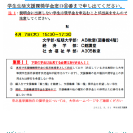
<<
前ページ
次ページ
>>