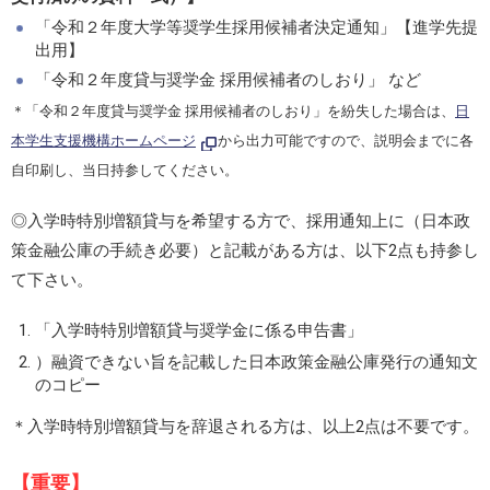
「令和２年度大学等奨学生採用候補者決定通知」【進学先提
出用】
「令和２年度貸与奨学金 採用候補者のしおり」 など
＊「令和２年度貸与奨学金 採用候補者のしおり」を紛失した場合は、
日
本学生支援機構ホームページ
から出力可能ですので、説明会までに各
自印刷し、当日持参してください。
◎入学時特別増額貸与を希望する方で、採用通知上に（日本政
策金融公庫の手続き必要）と記載がある方は、以下2点も持参し
て下さい。
「入学時特別増額貸与奨学金に係る申告書」
）融資できない旨を記載した日本政策金融公庫発行の通知文
のコピー
＊入学時特別増額貸与を辞退される方は、以上2点は不要です。
【重要】