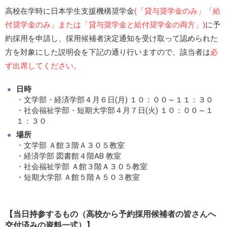
高校在学時に日本学生支援機構奨学金
(「貸与奨学金のみ」「給
付奨学金のみ」または「貸与奨学金と給付奨学金の両方」)
に予
約採用を申請し、採用候補者決定通知を受け取って認められた
方を対象にした説明会を下記の通り行いますので、該当者は
必
ず出席してください。
日時
・文学部・経済学部４月６日(月) １０：００～１１：３０
・社会福祉学部・短期大学部４月７日(火) １０：００～１
１：３０
場所
・文学部 Ａ館３階Ａ３０５教室
・経済学部 図書館４階AB 教室
・社会福祉学部 Ａ館３階Ａ３０５教室
・短期大学部 Ａ館５階Ａ５０３教室
【当日持参するもの（高校から予約採用候補者の皆さんへ
交付済みの資料一式）】