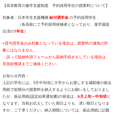
【高等教育の修学支援制度 予約採用学生の授業料について】
対象者：日本学生支援機構
給付奨学金
の予約採用学生
（各高校にて予約採用候補者となっており、進学届提
出済の
1年生
）
※貸与奨学金のみ対象となっている場合は、授業料の減免の対
象にはなりません。
誤って延納申請フォームから延納手続きをしている場合は、
至急財務課までご連絡ください。
お知らせ内容：
上記の学生には、5月中旬頃に大学からお渡しする減額後の振込
用紙で前期分の授業料を納入するようにお願いをしておりまし
たが、振込用紙(認定結果通知書)の発送は、
6月上旬～中旬頃
と
なります。当初お伝えしていた期日よりも、遅い期日となりま
すが、ご了承ください。納入期限については、振込用紙に記載