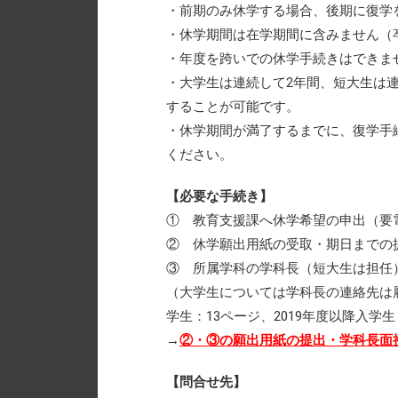
・前期のみ休学する場合、後期に復学
・休学期間は在学期間に含みません（
・年度を跨いでの休学手続きはできま
・大学生は連続して2年間、短大生は
することが可能です。
・休学期間が満了するまでに、復学手
ください。
【必要な手続き】
① 教育支援課へ休学希望の申出（要電話：0
② 休学願出用紙の受取・期日までの
③ 所属学科の学科長（短大生は担任
（大学生については学科長の連絡先は履
学生：13ページ、2019年度以降入学生
→
②・③の願出用紙の提出・学科長面接
【問合せ先】