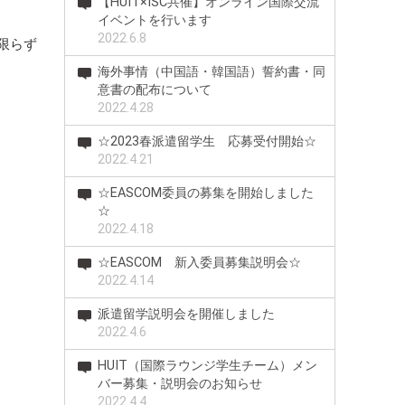
【HUIT×ISC共催】オンライン国際交流
イベントを行います
2022.6.8
限らず
海外事情（中国語・韓国語）誓約書・同
意書の配布について
2022.4.28
☆2023春派遣留学生 応募受付開始☆
2022.4.21
☆EASCOM委員の募集を開始しました
☆
2022.4.18
☆EASCOM 新入委員募集説明会☆
2022.4.14
派遣留学説明会を開催しました
2022.4.6
HUIT（国際ラウンジ学生チーム）メン
バー募集・説明会のお知らせ
2022.4.4