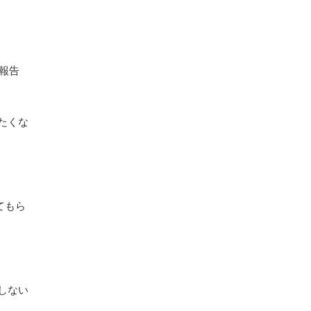
報告
たくな
てもら
しない