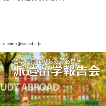
center@hokusei.ac.jp