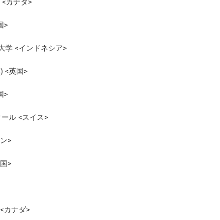
<カナダ>
国>
大学 <インドネシア>
 <英国>
国>
ール <スイス>
ン>
国>
<カナダ>