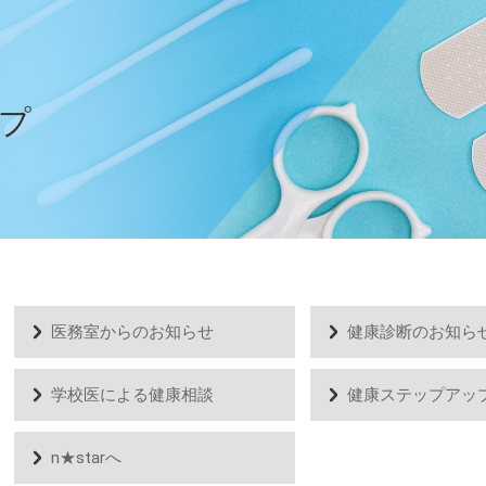
プ
医務室からのお知らせ
健康診断のお知ら
学校医による健康相談
健康ステップアッ
n★starへ