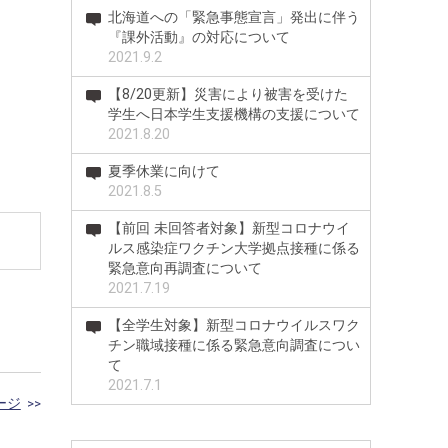
北海道への「緊急事態宣言」発出に伴う
『課外活動』の対応について
2021.9.2
【8/20更新】災害により被害を受けた
学生へ日本学生支援機構の支援について
2021.8.20
夏季休業に向けて
2021.8.5
【前回 未回答者対象】新型コロナウイ
ルス感染症ワクチン大学拠点接種に係る
緊急意向再調査について
2021.7.19
【全学生対象】新型コロナウイルスワク
チン職域接種に係る緊急意向調査につい
て
2021.7.1
ージ
>>