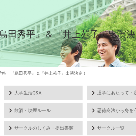
『島田秀平』＆『井上苑子』出演決
星学祭 『島田秀平』＆『井上苑子』出演決定！
大学生活Q&A
飲酒・喫煙ルール
悪徳商法から身を
サークルのしくみ・提出書類
サークル一覧