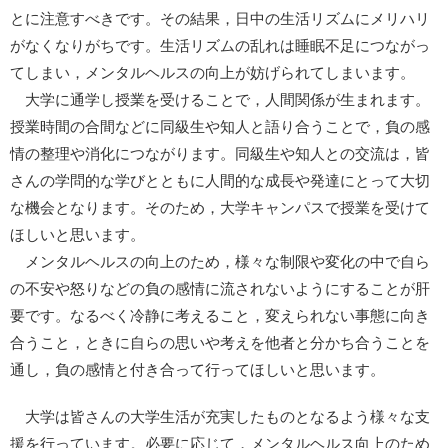
とに注意すべきです。その結果，日中の生活リズムにメリハリ
がなくなりがちです。生活リズムの乱れは睡眠不足につながっ
てしまい，メンタルヘルスの向上が妨げられてしまいます。
大学に通学し授業を受けることで，人間関係が生まれます。
授業時間の合間などに同級生や知人と語り合うことで，負の感
情の整理や消化につながります。同級生や知人との交流は，皆
さんの学問的な学びとともに人間的な成長や発達にとって大切
な機会となります。そのため，大学キャンパスで授業を受けて
ほしいと思います。
メンタルヘルスの向上のため，様々な制限や変化の中で自ら
の不安や怒りなどの負の感情に流されないようにすることが肝
要です。なるべく冷静に考えること，変えられない事態に向き
合うこと，ときに自らの思いや考えを他者と分かち合うことを
通し，負の感情と付き合って行ってほしいと思います。
大学は皆さんの大学生活が充実したものとなるよう様々な支
援を行っています。必要に応じて，メンタルヘルス向上のため