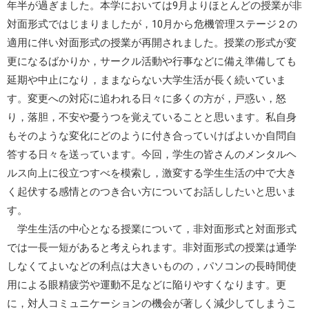
年半が過ぎました。本学においては9月よりほとんどの授業が非
対面形式ではじまりましたが，10月から危機管理ステージ２の
適用に伴い対面形式の授業が再開されました。授業の形式が変
更になるばかりか，サークル活動や行事などに備え準備しても
延期や中止になり，ままならない大学生活が長く続いていま
す。変更への対応に追われる日々に多くの方が，戸惑い，怒
り，落胆，不安や憂うつを覚えていることと思います。私自身
もそのような変化にどのように付き合っていけばよいか自問自
答する日々を送っています。今回，学生の皆さんのメンタルヘ
ルス向上に役立つすべを模索し，激変する学生生活の中で大き
く起伏する感情とのつき合い方についてお話ししたいと思いま
す。
学生生活の中心となる授業について，非対面形式と対面形式
では一長一短があると考えられます。非対面形式の授業は通学
しなくてよいなどの利点は大きいものの，パソコンの長時間使
用による眼精疲労や運動不足などに陥りやすくなります。更
に，対人コミュニケーションの機会が著しく減少してしまうこ