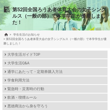
第52回全国ろうあ者体育大会の女子シング
ルス（一般の部）で本学学生が優勝しまし
た！
>
学生生活のお知らせ
>
第52回全国ろうあ者体育大会の女子シングルス（一般の部）で本学学生が優
勝しました！
大学生活ガイドTOP
大学生活Q&A
通学にあたって・定期券購入方法
学食利用方法
緊急時・災害時の行動
飲酒・喫煙ルール
悪徳商法から身を守ろう