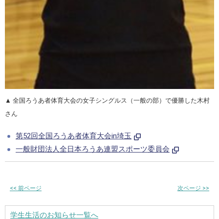
▲ 全国ろうあ者体育大会の女子シングルス（一般の部）で優勝した木村
さん
第52回全国ろうあ者体育大会in埼玉
一般財団法人全日本ろうあ連盟スポーツ委員会
<<
前ページ
次ページ
>>
学生生活のお知らせ一覧へ