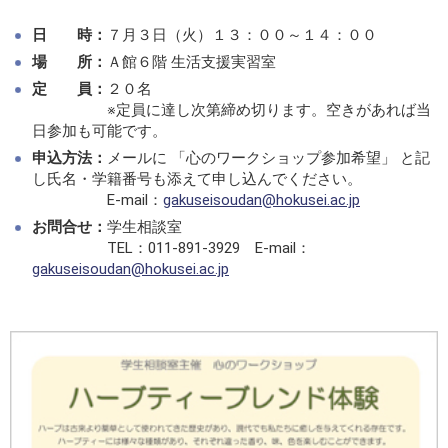
日 時：
７月３日（火）１３：００～１４：００
場 所：
Ａ館６階 生活支援実習室
定 員：
２０名
※定員に達し次第締め切ります。空きがあれば当
日参加も可能です。
申込方法：
メールに 「心のワークショップ参加希望」 と記
し氏名・学籍番号も添えて申し込んでください。
E-mail：
gakuseisoudan@hokusei.ac.jp
お問合せ：
学生相談室
TEL：011-891-3929 E-mail：
gakuseisoudan@hokusei.ac.jp